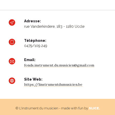
Adresse:
rue Vanderkindere, 183 - 1180 Uccle
Téléphone:
0479/109.249
Email:
fonds.instrument.du.musicien@gmail.com
Site Web:
https://linstrumentdumusicien.be
© L'instrument du musicien - made with fun by
SLICE.