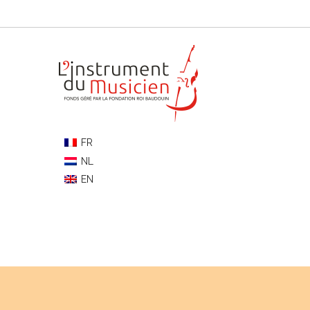
FR
NL
EN