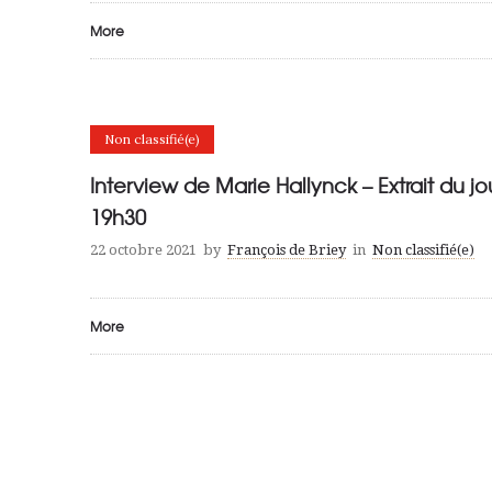
More
Non classifié(e)
Interview de Marie Hallynck – Extrait du j
19h30
22 octobre 2021
by
François de Briey
in
Non classifié(e)
More