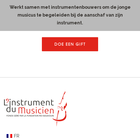
Werkt samen met instrumentenbouwers om de jonge
musicus te begeleiden bij de aanschaf van zijn
instrument.
DOE EEN GIFT
FR