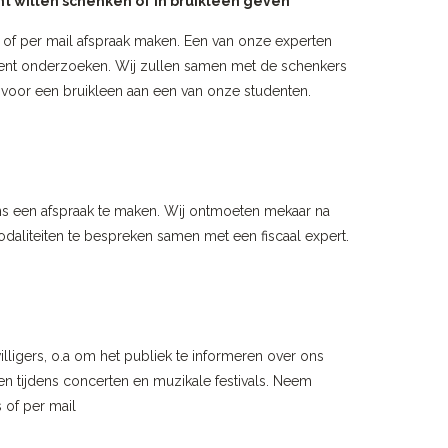
t willen schenken of in bruikleen geven
 of per mail afspraak maken. Een van onze experten
rument onderzoeken. Wij zullen samen met de schenkers
oor een bruikleen aan een van onze studenten.
s een afspraak te maken. Wij ontmoeten mekaar na
aliteiten te bespreken samen met een fiscaal expert.
illigers, o.a om het publiek te informeren over ons
den tijdens concerten en muzikale festivals. Neem
 of per mail