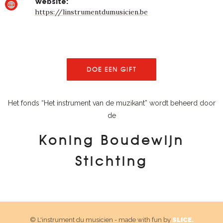
Website:
https://linstrumentdumusicien.be
DOE EEN GIFT
Het fonds “Het instrument van de muzikant” wordt beheerd door
de
Koning Boudewijn
Stichting
© L'instrument du musicien - made with fun by
SLICE.